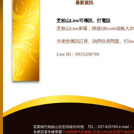
最新資訊
芝柏山Line可傳訊、打電話
芝柏山Line來囉，掃描QRcode或輸入I
方便您傳訊訂房、詢問住房問題、打li
Line ID：0933208789
苗栗縣竹南鎮山佳里四維街90號 TEL：037-625789 e-mail：
本網頁著作權專屬
竹南商務汽車旅館-芝柏山Motel(苗栗竹南住宿