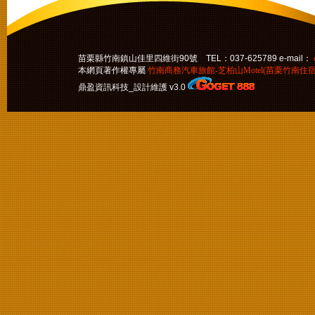
苗栗縣竹南鎮山佳里四維街90號 TEL：037-625789 e-mail：
本網頁著作權專屬
竹南商務汽車旅館-芝柏山Motel(苗栗竹南住宿
鼎盈資訊科技_設計維護 v3.0