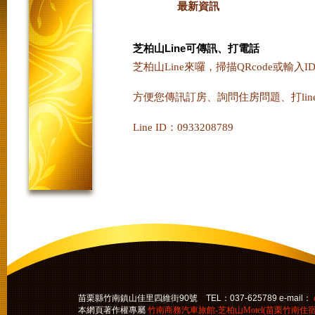
最新資訊
芝柏山Line可傳訊、打電話
芝柏山Line來囉，掃描QRcode或輸入I
方便您傳訊訂房、詢問住房問題、打li
Line ID：0933208789
苗栗縣竹南鎮山佳里四維街90號 TEL：037-625789 e-mail：
本網頁著作權專屬
竹南商務汽車旅館-芝柏山Motel(苗栗竹南住宿