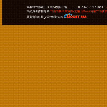
苗栗縣竹南鎮山佳里四維街90號 TEL：037-625789 e-mail：
本網頁著作權專屬
竹南商務汽車旅館-芝柏山Motel(苗栗竹南住宿
鼎盈資訊科技_設計維護 v3.0