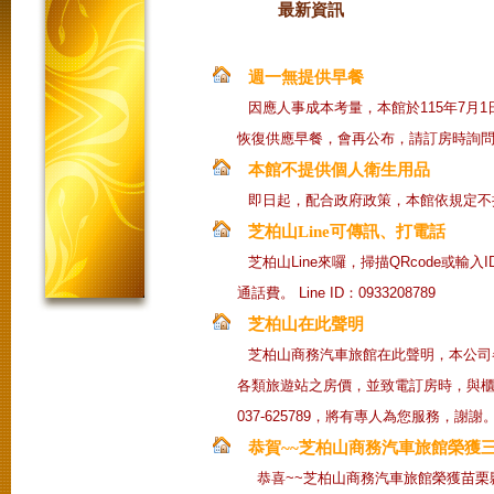
最新資訊
週一無提供早餐
因應人事成本考量，本館於115年7月
恢復供應早餐，會再公布，請訂房時詢
本館不提供個人衛生用品
即日起，配合政府政策，本館依規定不
芝柏山Line可傳訊、打電話
芝柏山Line來囉，掃描QRcode或輸
通話費。 Line ID：0933208789
芝柏山在此聲明
芝柏山商務汽車旅館在此聲明，本公司各房型
各類旅遊站之房價，並致電訂房時，與櫃
037-625789，將有專人為您服務，謝謝
恭賀~~芝柏山商務汽車旅館榮獲
恭喜~~芝柏山商務汽車旅館榮獲苗栗縣